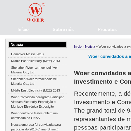
Início
Sobre nós
Produtos
Notícia
Início
»
Notícia
» Woer convidados a ex
Hannover Messe 2013
Woer convidados a e
Middle East Electricity (MEE) 2013
Shenzhen Woer termoencolhível
Woer convidados a
Material Co., Ltd
Shenzhen Woer termoencolhível
Investimento e Co
Material Co., Ltd
Middle East Electricity (MEE) 2013
Recentemente, a dé
Woer Convidado parágrafo Participar
Investimento e Comé
Vietnam Electricity Exposição e
Munique Eletrônica Exposição
The grand total de 
Woer centro de testes obtém um
representantes de ma
certificado do CNAS
Nossa empresa foi convidada para
pessoas participara
participar do 2010 China (Shanxi)