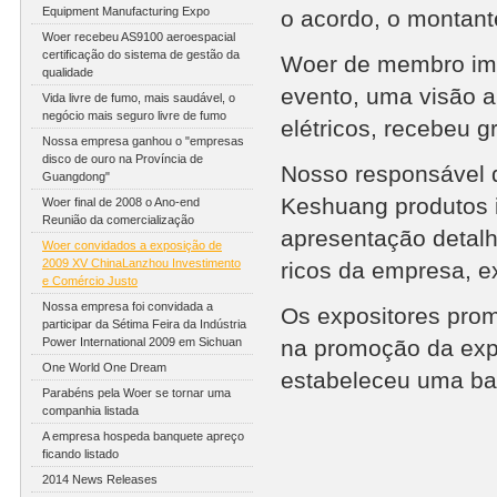
Equipment Manufacturing Expo
o acordo, o montant
Woer recebeu AS9100 aeroespacial
certificação do sistema de gestão da
Woer de membro imp
qualidade
evento, uma visão a
Vida livre de fumo, mais saudável, o
negócio mais seguro livre de fumo
elétricos, recebeu 
Nossa empresa ganhou o "empresas
disco de ouro na Província de
Nosso responsável 
Guangdong"
Keshuang produtos 
Woer final de 2008 o Ano-end
Reunião da comercialização
apresentação detalh
Woer convidados a exposição de
2009 XV ChinaLanzhou Investimento
ricos da empresa, 
e Comércio Justo
Nossa empresa foi convidada a
Os expositores prom
participar da Sétima Feira da Indústria
Power International 2009 em Sichuan
na promoção da exp
One World One Dream
estabeleceu uma bas
Parabéns pela Woer se tornar uma
companhia listada
A empresa hospeda banquete apreço
ficando listado
2014 News Releases